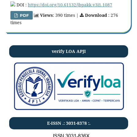
DOI :
https://doi.org/10.61132/jbpakk.v3i1.1087
Views
: 390 times |
Download
: 276
PDF
times
verify LOA APJI
E-ISSN .:
3031-8378
:.