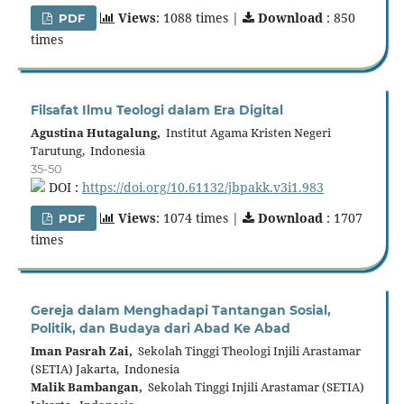
Views
: 1088 times |
Download
: 850
PDF
times
Filsafat Ilmu Teologi dalam Era Digital
Agustina Hutagalung,
Institut Agama Kristen Negeri
Tarutung, Indonesia
35-50
DOI :
https://doi.org/10.61132/jbpakk.v3i1.983
Views
: 1074 times |
Download
: 1707
PDF
times
Gereja dalam Menghadapi Tantangan Sosial,
Politik, dan Budaya dari Abad Ke Abad
Iman Pasrah Zai,
Sekolah Tinggi Theologi Injili Arastamar
(SETIA) Jakarta, Indonesia
Malik Bambangan,
Sekolah Tinggi Injili Arastamar (SETIA)