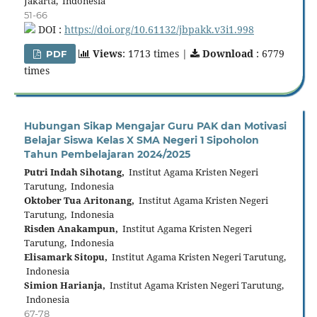
Jakarta, Indonesia
51-66
DOI :
https://doi.org/10.61132/jbpakk.v3i1.998
Views
: 1713 times |
Download
: 6779
PDF
times
Hubungan Sikap Mengajar Guru PAK dan Motivasi
Belajar Siswa Kelas X SMA Negeri 1 Sipoholon
Tahun Pembelajaran 2024/2025
Putri Indah Sihotang,
Institut Agama Kristen Negeri
Tarutung, Indonesia
Oktober Tua Aritonang,
Institut Agama Kristen Negeri
Tarutung, Indonesia
Risden Anakampun,
Institut Agama Kristen Negeri
Tarutung, Indonesia
Elisamark Sitopu,
Institut Agama Kristen Negeri Tarutung,
Indonesia
Simion Harianja,
Institut Agama Kristen Negeri Tarutung,
Indonesia
67-78