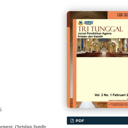
6
PDF
ement, Christian Family