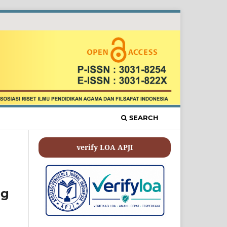
SEARCH
verify LOA APJI
ng