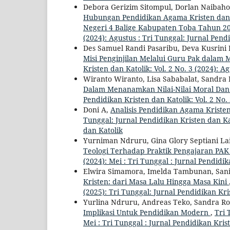
Debora Gerizim Sitompul, Dorlan Naibaho,
Hubungan Pendidikan Agama Kristen dan B
Negeri 4 Balige Kabupaten Toba Tahun 2
(2024): Agustus : Tri Tunggal: Jurnal Pend
Des Samuel Randi Pasaribu, Deva Kusrini 
Misi Penginjilan Melalui Guru Pak dalam
Kristen dan Katolik: Vol. 2 No. 3 (2024): A
Wiranto Wiranto, Lisa Sababalat, Sandra 
Dalam Menanamkan Nilai-Nilai Moral Dan 
Pendidikan Kristen dan Katolik: Vol. 2 No. 
Doni A,
Analisis Pendidikan Agama Krist
Tunggal: Jurnal Pendidikan Kristen dan Kat
dan Katolik
Yurniman Ndruru, Gina Glory Septiani Lai
Teologi Terhadap Praktik Pengajaran PA
(2024): Mei : Tri Tunggal : Jurnal Pendidi
Elwira Simamora, Imelda Tambunan, Sani
Kristen: dari Masa Lalu Hingga Masa Kini
(2025): Tri Tunggal: Jurnal Pendidikan Kri
Yurlina Ndruru, Andreas Teko, Sandra Ro
Implikasi Untuk Pendidikan Modern
,
Tri 
Mei : Tri Tunggal : Jurnal Pendidikan Kris