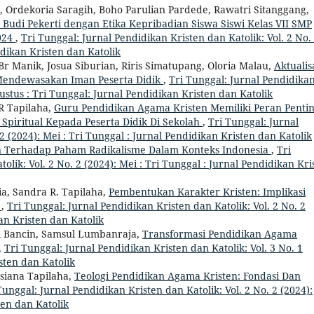
 Ordekoria Saragih, Boho Parulian Pardede, Rawatri Sitanggang,
udi Pekerti dengan Etika Kepribadian Siswa Siswi Kelas VII SMP
024
,
Tri Tunggal: Jurnal Pendidikan Kristen dan Katolik: Vol. 2 No.
idikan Kristen dan Katolik
Br Manik, Josua Siburian, Riris Simatupang, Oloria Malau,
Aktualis
 Mendewasakan Iman Peserta Didik
,
Tri Tunggal: Jurnal Pendidika
gustus : Tri Tunggal: Jurnal Pendidikan Kristen dan Katolik
R Tapilaha,
Guru Pendidikan Agama Kristen Memiliki Peran Penti
Spiritual Kepada Peserta Didik Di Sekolah
,
Tri Tunggal: Jurnal
2 (2024): Mei : Tri Tunggal : Jurnal Pendidikan Kristen dan Katolik
en Terhadap Paham Radikalisme Dalam Konteks Indonesia
,
Tri
olik: Vol. 2 No. 2 (2024): Mei : Tri Tunggal : Jurnal Pendidikan Kri
a, Sandra R. Tapilaha,
Pembentukan Karakter Kristen: Implikasi
K
,
Tri Tunggal: Jurnal Pendidikan Kristen dan Katolik: Vol. 2 No. 2
kan Kristen dan Katolik
 Bancin, Samsul Lumbanraja,
Transformasi Pendidikan Agama
,
Tri Tunggal: Jurnal Pendidikan Kristen dan Katolik: Vol. 3 No. 1
sten dan Katolik
siana Tapilaha,
Teologi Pendidikan Agama Kristen: Fondasi Dan
Tunggal: Jurnal Pendidikan Kristen dan Katolik: Vol. 2 No. 2 (2024):
ten dan Katolik