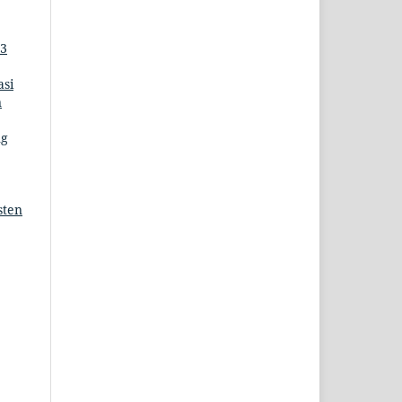
 3
asi
n
ng
sten