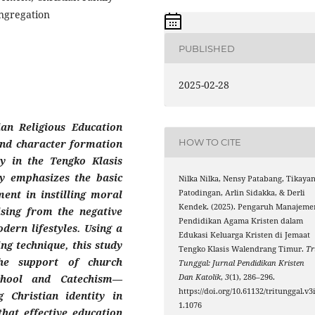
ngregation
PUBLISHED
2025-02-28
an Religious Education
HOW TO CITE
nd character formation
ly in the Tengko Klasis
y emphasizes the basic
Nilka Nilka, Nensy Patabang, Tikayan
Patodingan, Arlin Sidakka, & Derli
ent in instilling moral
Kendek. (2025). Pengaruh Manajeme
ising from the negative
Pendidikan Agama Kristen dalam
dern lifestyles. Using a
Edukasi Keluarga Kristen di Jemaat
g technique, this study
Tengko Klasis Walendrang Timur.
Tr
he support of church
Tunggal: Jurnal Pendidikan Kristen
Dan Katolik
,
3
(1), 286–296.
chool and Catechism—
https://doi.org/10.61132/tritunggal.v3
 Christian identity in
1.1076
that effective education