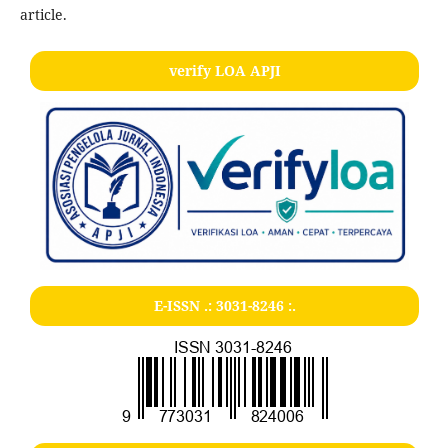
article.
verify LOA APJI
E-ISSN .:
3031-8246
:.