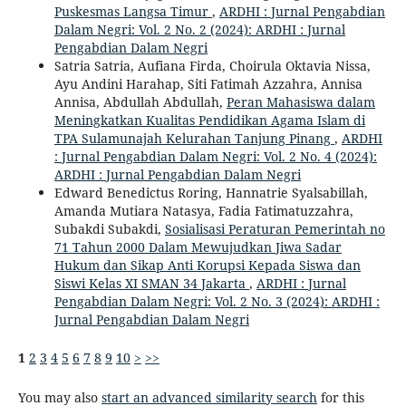
Puskesmas Langsa Timur
,
ARDHI : Jurnal Pengabdian
Dalam Negri: Vol. 2 No. 2 (2024): ARDHI : Jurnal
Pengabdian Dalam Negri
Satria Satria, Aufiana Firda, Choirula Oktavia Nissa,
Ayu Andini Harahap, Siti Fatimah Azzahra, Annisa
Annisa, Abdullah Abdullah,
Peran Mahasiswa dalam
Meningkatkan Kualitas Pendidikan Agama Islam di
TPA Sulamunajah Kelurahan Tanjung Pinang
,
ARDHI
: Jurnal Pengabdian Dalam Negri: Vol. 2 No. 4 (2024):
ARDHI : Jurnal Pengabdian Dalam Negri
Edward Benedictus Roring, Hannatrie Syalsabillah,
Amanda Mutiara Natasya, Fadia Fatimatuzzahra,
Subakdi Subakdi,
Sosialisasi Peraturan Pemerintah no
71 Tahun 2000 Dalam Mewujudkan Jiwa Sadar
Hukum dan Sikap Anti Korupsi Kepada Siswa dan
Siswi Kelas XI SMAN 34 Jakarta
,
ARDHI : Jurnal
Pengabdian Dalam Negri: Vol. 2 No. 3 (2024): ARDHI :
Jurnal Pengabdian Dalam Negri
1
2
3
4
5
6
7
8
9
10
>
>>
You may also
start an advanced similarity search
for this