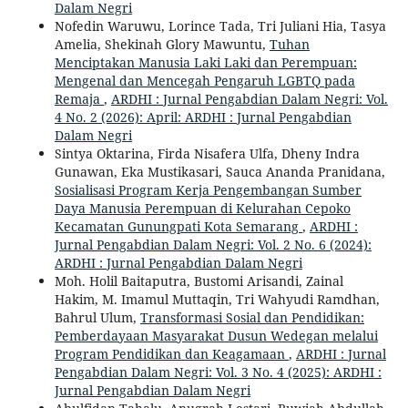
Dalam Negri
Nofedin Waruwu, Lorince Tada, Tri Juliani Hia, Tasya
Amelia, Shekinah Glory Mawuntu,
Tuhan
Menciptakan Manusia Laki Laki dan Perempuan:
Mengenal dan Mencegah Pengaruh LGBTQ pada
Remaja
,
ARDHI : Jurnal Pengabdian Dalam Negri: Vol.
4 No. 2 (2026): April: ARDHI : Jurnal Pengabdian
Dalam Negri
Sintya Oktarina, Firda Nisafera Ulfa, Dheny Indra
Gunawan, Eka Mustikasari, Sauca Ananda Pranidana,
Sosialisasi Program Kerja Pengembangan Sumber
Daya Manusia Perempuan di Kelurahan Cepoko
Kecamatan Gunungpati Kota Semarang
,
ARDHI :
Jurnal Pengabdian Dalam Negri: Vol. 2 No. 6 (2024):
ARDHI : Jurnal Pengabdian Dalam Negri
Moh. Holil Baitaputra, Bustomi Arisandi, Zainal
Hakim, M. Imamul Muttaqin, Tri Wahyudi Ramdhan,
Bahrul Ulum,
Transformasi Sosial dan Pendidikan:
Pemberdayaan Masyarakat Dusun Wedegan melalui
Program Pendidikan dan Keagamaan
,
ARDHI : Jurnal
Pengabdian Dalam Negri: Vol. 3 No. 4 (2025): ARDHI :
Jurnal Pengabdian Dalam Negri