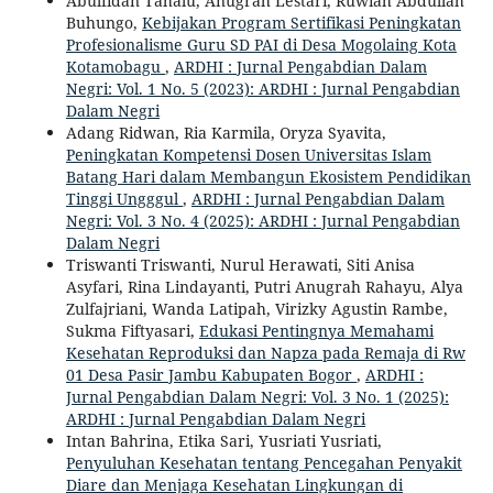
Abulfidan Tahalu, Anugrah Lestari, Ruwiah Abdullah
Buhungo,
Kebijakan Program Sertifikasi Peningkatan
Profesionalisme Guru SD PAI di Desa Mogolaing Kota
Kotamobagu
,
ARDHI : Jurnal Pengabdian Dalam
Negri: Vol. 1 No. 5 (2023): ARDHI : Jurnal Pengabdian
Dalam Negri
Adang Ridwan, Ria Karmila, Oryza Syavita,
Peningkatan Kompetensi Dosen Universitas Islam
Batang Hari dalam Membangun Ekosistem Pendidikan
Tinggi Ungggul
,
ARDHI : Jurnal Pengabdian Dalam
Negri: Vol. 3 No. 4 (2025): ARDHI : Jurnal Pengabdian
Dalam Negri
Triswanti Triswanti, Nurul Herawati, Siti Anisa
Asyfari, Rina Lindayanti, Putri Anugrah Rahayu, Alya
Zulfajriani, Wanda Latipah, Virizky Agustin Rambe,
Sukma Fiftyasari,
Edukasi Pentingnya Memahami
Kesehatan Reproduksi dan Napza pada Remaja di Rw
01 Desa Pasir Jambu Kabupaten Bogor
,
ARDHI :
Jurnal Pengabdian Dalam Negri: Vol. 3 No. 1 (2025):
ARDHI : Jurnal Pengabdian Dalam Negri
Intan Bahrina, Etika Sari, Yusriati Yusriati,
Penyuluhan Kesehatan tentang Pencegahan Penyakit
Diare dan Menjaga Kesehatan Lingkungan di