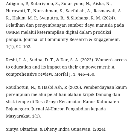
Adiguna, P., Sutariyono, S., Sutariyono, N., Aisha, N.,
Herawati, T., Nurrahman, S., Saefullah, A., Rasmawati, A.
R., Hakim, M. P., Syaputra, R., & Sitohang, R. M. (2024).
Pelatihan dan pengembangan sumber daya manusia pada
UMKM melalui keterampilan digital dalam produksi
pangan. Journal of Community Research & Engagement,
1(1), 92–102.
Reshi, I. A., Sudha, D. T., & Dar, S. A. (2022). Women's access
to education and its impact on their empowerment: A
comprehensive review. Morfai J, 1, 446–450.
Roudhotun, N., & Hasbi Ash, P. (2020). Pemberdayaan kaum
perempuan melalui pelatihan olahan kripik Danong dan
stick tempe di Desa Sroyo Kecamatan Kanor Kabupaten
Bojonegoro. Jurnal Al-Umron Pengabdian kepada
Masyarakat, 1(1).
Sintya Oktarina, & Dheny Indra Gunawan. (2024).