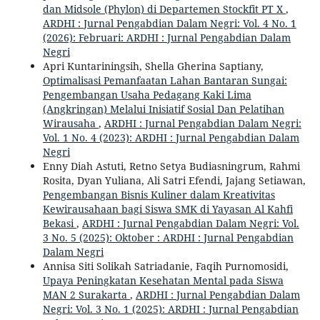
dan Midsole (Phylon) di Departemen Stockfit PT X
,
ARDHI : Jurnal Pengabdian Dalam Negri: Vol. 4 No. 1
(2026): Februari: ARDHI : Jurnal Pengabdian Dalam
Negri
Apri Kuntariningsih, Shella Gherina Saptiany,
Optimalisasi Pemanfaatan Lahan Bantaran Sungai:
Pengembangan Usaha Pedagang Kaki Lima
(Angkringan) Melalui Inisiatif Sosial Dan Pelatihan
Wirausaha
,
ARDHI : Jurnal Pengabdian Dalam Negri:
Vol. 1 No. 4 (2023): ARDHI : Jurnal Pengabdian Dalam
Negri
Enny Diah Astuti, Retno Setya Budiasningrum, Rahmi
Rosita, Dyan Yuliana, Ali Satri Efendi, Jajang Setiawan,
Pengembangan Bisnis Kuliner dalam Kreativitas
Kewirausahaan bagi Siswa SMK di Yayasan Al Kahfi
Bekasi
,
ARDHI : Jurnal Pengabdian Dalam Negri: Vol.
3 No. 5 (2025): Oktober : ARDHI : Jurnal Pengabdian
Dalam Negri
Annisa Siti Solikah Satriadanie, Faqih Purnomosidi,
Upaya Peningkatan Kesehatan Mental pada Siswa
MAN 2 Surakarta
,
ARDHI : Jurnal Pengabdian Dalam
Negri: Vol. 3 No. 1 (2025): ARDHI : Jurnal Pengabdian