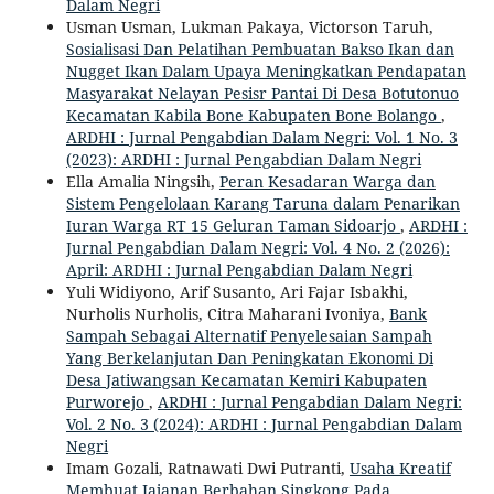
Dalam Negri
Usman Usman, Lukman Pakaya, Victorson Taruh,
Sosialisasi Dan Pelatihan Pembuatan Bakso Ikan dan
Nugget Ikan Dalam Upaya Meningkatkan Pendapatan
Masyarakat Nelayan Pesisr Pantai Di Desa Botutonuo
Kecamatan Kabila Bone Kabupaten Bone Bolango
,
ARDHI : Jurnal Pengabdian Dalam Negri: Vol. 1 No. 3
(2023): ARDHI : Jurnal Pengabdian Dalam Negri
Ella Amalia Ningsih,
Peran Kesadaran Warga dan
Sistem Pengelolaan Karang Taruna dalam Penarikan
Iuran Warga RT 15 Geluran Taman Sidoarjo
,
ARDHI :
Jurnal Pengabdian Dalam Negri: Vol. 4 No. 2 (2026):
April: ARDHI : Jurnal Pengabdian Dalam Negri
Yuli Widiyono, Arif Susanto, Ari Fajar Isbakhi,
Nurholis Nurholis, Citra Maharani Ivoniya,
Bank
Sampah Sebagai Alternatif Penyelesaian Sampah
Yang Berkelanjutan Dan Peningkatan Ekonomi Di
Desa Jatiwangsan Kecamatan Kemiri Kabupaten
Purworejo
,
ARDHI : Jurnal Pengabdian Dalam Negri:
Vol. 2 No. 3 (2024): ARDHI : Jurnal Pengabdian Dalam
Negri
Imam Gozali, Ratnawati Dwi Putranti,
Usaha Kreatif
Membuat Jajanan Berbahan Singkong Pada