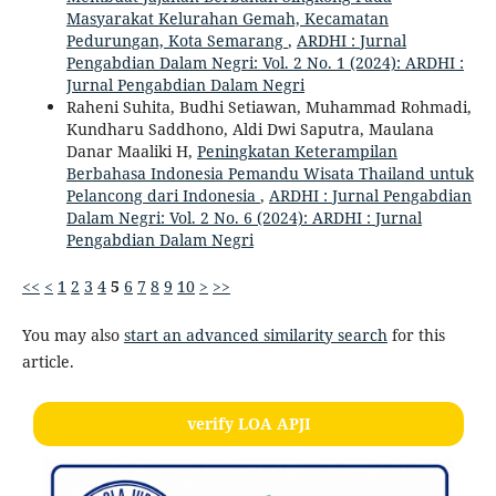
Masyarakat Kelurahan Gemah, Kecamatan
Pedurungan, Kota Semarang
,
ARDHI : Jurnal
Pengabdian Dalam Negri: Vol. 2 No. 1 (2024): ARDHI :
Jurnal Pengabdian Dalam Negri
Raheni Suhita, Budhi Setiawan, Muhammad Rohmadi,
Kundharu Saddhono, Aldi Dwi Saputra, Maulana
Danar Maaliki H,
Peningkatan Keterampilan
Berbahasa Indonesia Pemandu Wisata Thailand untuk
Pelancong dari Indonesia
,
ARDHI : Jurnal Pengabdian
Dalam Negri: Vol. 2 No. 6 (2024): ARDHI : Jurnal
Pengabdian Dalam Negri
<<
<
1
2
3
4
5
6
7
8
9
10
>
>>
You may also
start an advanced similarity search
for this
article.
verify LOA APJI