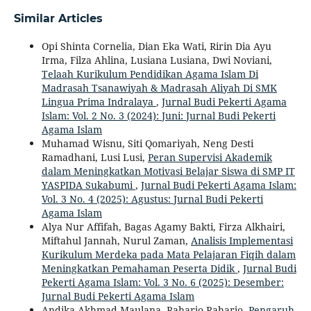
Similar Articles
Opi Shinta Cornelia, Dian Eka Wati, Ririn Dia Ayu
Irma, Filza Ahlina, Lusiana Lusiana, Dwi Noviani,
Telaah Kurikulum Pendidikan Agama Islam Di
Madrasah Tsanawiyah & Madrasah Aliyah Di SMK
Lingua Prima Indralaya
,
Jurnal Budi Pekerti Agama
Islam: Vol. 2 No. 3 (2024): Juni: Jurnal Budi Pekerti
Agama Islam
Muhamad Wisnu, Siti Qomariyah, Neng Desti
Ramadhani, Lusi Lusi,
Peran Supervisi Akademik
dalam Meningkatkan Motivasi Belajar Siswa di SMP IT
YASPIDA Sukabumi
,
Jurnal Budi Pekerti Agama Islam:
Vol. 3 No. 4 (2025): Agustus: Jurnal Budi Pekerti
Agama Islam
Alya Nur Affifah, Bagas Agamy Bakti, Firza Alkhairi,
Miftahul Jannah, Nurul Zaman,
Analisis Implementasi
Kurikulum Merdeka pada Mata Pelajaran Fiqih dalam
Meningkatkan Pemahaman Peserta Didik
,
Jurnal Budi
Pekerti Agama Islam: Vol. 3 No. 6 (2025): Desember:
Jurnal Budi Pekerti Agama Islam
Andika Akhmad Maulana, Raharjo Raharjo,
Pengaruh