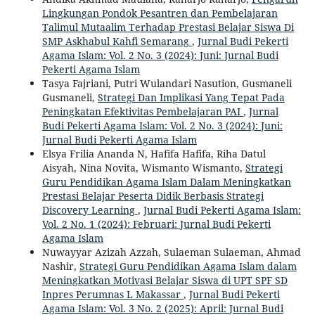
Lingkungan Pondok Pesantren dan Pembelajaran
Talimul Mutaalim Terhadap Prestasi Belajar Siswa Di
SMP Askhabul Kahfi Semarang
,
Jurnal Budi Pekerti
Agama Islam: Vol. 2 No. 3 (2024): Juni: Jurnal Budi
Pekerti Agama Islam
Tasya Fajriani, Putri Wulandari Nasution, Gusmaneli
Gusmaneli,
Strategi Dan Implikasi Yang Tepat Pada
Peningkatan Efektivitas Pembelajaran PAI
,
Jurnal
Budi Pekerti Agama Islam: Vol. 2 No. 3 (2024): Juni:
Jurnal Budi Pekerti Agama Islam
Elsya Frilia Ananda N, Hafifa Hafifa, Riha Datul
Aisyah, Nina Novita, Wismanto Wismanto,
Strategi
Guru Pendidikan Agama Islam Dalam Meningkatkan
Prestasi Belajar Peserta Didik Berbasis Strategi
Discovery Learning
,
Jurnal Budi Pekerti Agama Islam:
Vol. 2 No. 1 (2024): Februari: Jurnal Budi Pekerti
Agama Islam
Nuwayyar Azizah Azzah, Sulaeman Sulaeman, Ahmad
Nashir,
Strategi Guru Pendidikan Agama Islam dalam
Meningkatkan Motivasi Belajar Siswa di UPT SPF SD
Inpres Perumnas L Makassar
,
Jurnal Budi Pekerti
Agama Islam: Vol. 3 No. 2 (2025): April: Jurnal Budi