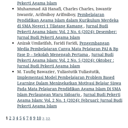
Pekerti Agama Islam
Muhammad Ali Hanafi, Charles Charles, Iswantir
Iswantir, Arifmiboy Arifmiboy,
Pembelajaran
Pendidikan Agama Islam dalam Kurikulum Merdeka
di SMA Negeri 1 Tilatang Kamang
,
Jurnal Budi
Pekerti Agama Islam: Vol. 2 No. 6 (2024): Desember:
Jurnal Budi Pekerti Agama Islam
Anizak Umilatifah, Faridi Faridi,
Pengembangan
Media Pembelajaran Canva Mata Pelajaran PAI & Bp
Fase D – Sekolah Menengah Pertama
,
Jurnal Budi
Pekerti Agama Islam: Vol. 2 No. 5 (2024): Oktober :
Jurnal Budi Pekerti Agama Islam
M. Taufiq Bawazier, Yuliastutik Yuliastutik,
Implementasi Model Pembelajaran Problem Based
Learning Dalam Meningkatkan Motivasi Belajar Siswa
Pada Mata Pelajaran Pendidikan Agama Islam Di SMA
Islam Perlaungan Waru Sidoarjo
,
Jurnal Budi Pekerti
Agama Islam: Vol. 2 No. 1 (2024): Februari: Jurnal Budi
Pekerti Agama Islam
1
2
3
4
5
6
7
8
9
10
>
>>